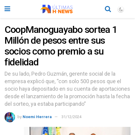
CoopManoguayabo sortea 1
Millón de pesos entre sus
socios como premio a su
fidelidad
De su lado, Pedro Guzmán, gerente social de la
empresa explicó que, “con solo 500 pesos que el
socio haya depositado en su cuenta de aportaciones
desde el lanzamiento de la promoción hasta la fecha
del sorteo, ya estaba participando”
by
Noemi Herrera
31/12/2024