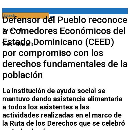
Defensor del Pueblo reconoce
a Comedores Económicos del
No Result
Estado Dominicano (CEED)
View All Result
por compromiso con los
derechos fundamentales de la
población
La institución de ayuda social se
mantuvo dando asistencia alimentaria
a todos los asistentes a las
actividades realizadas en el marco de
la Ruta de los Derechos que se celebró