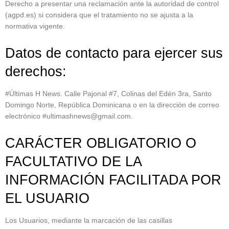
Derecho a presentar una reclamación ante la autoridad de control
(agpd.es) si considera que el tratamiento no se ajusta a la
normativa vigente.
Datos de contacto para ejercer sus
derechos:
#Últimas H News. Calle Pajonal #7, Colinas del Edén 3ra, Santo
Domingo Norte, República Dominicana o en la dirección de correo
electrónico #ultimashnews@gmail.com.
CARÁCTER OBLIGATORIO O
FACULTATIVO DE LA
INFORMACIÓN FACILITADA POR
EL USUARIO
Los Usuarios, mediante la marcación de las casillas