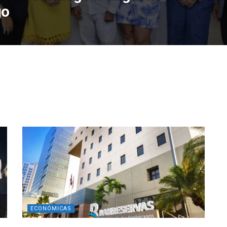
go
ECONÓMICAS