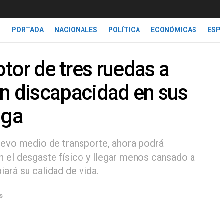
PORTADA
NACIONALES
POLÍTICA
ECONÓMICAS
ES
or de tres ruedas a
n discapacidad en sus
iga
uevo medio de transporte, ahora podrá
 el desgaste físico y llegar menos cansado a
iará su calidad de vida.
s