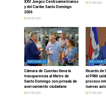
XXV Juegos Centroamericanos
07/08/2026
y del Caribe Santo Domingo
2026
08/08/2026
NACIONALES
NACIONALE
Cámara de Cuentas lleva la
Ricardo de 
transparencia al Metro de
el PRM sald
Santo Domingo con jornada de
proceso in
acercamiento ciudadano
nuevas aut
07/08/2026
07/08/2026