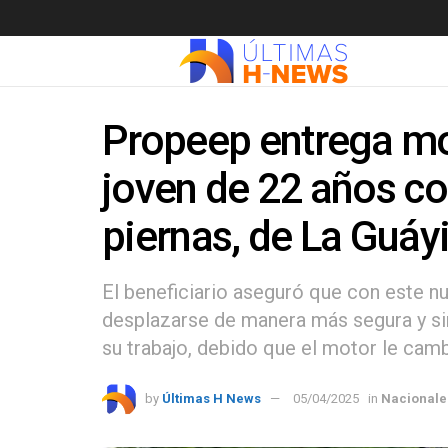
Propeep entrega mot
joven de 22 años co
piernas, de La Guáy
El beneficiario aseguró que con este n
desplazarse de manera más segura y sin
su trabajo, debido que el motor le camb
by
Últimas H News
05/04/2025
in
Nacionale