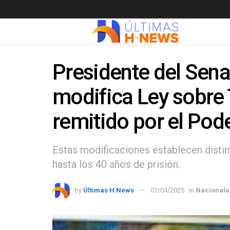
Presidente del Sena
modifica Ley sobre 
remitido por el Pod
Estas modificaciones establecen disti
hasta los 40 años de prisión.
by
Últimas H News
07/04/2025
in
Nacionale