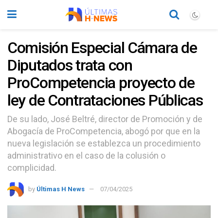
Comisión Especial Cámara de
Diputados trata con
ProCompetencia proyecto de
ley de Contrataciones Públicas
De su lado, José Beltré, director de Promoción y de
Abogacía de ProCompetencia, abogó por que en la
nueva legislación se establezca un procedimiento
administrativo en el caso de la colusión o
complicidad.
by
Últimas H News
07/04/2025