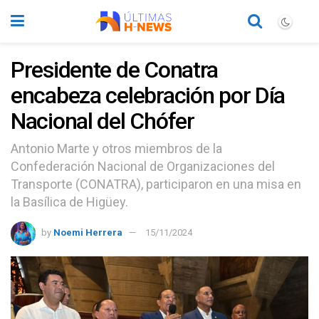
Presidente de Conatra
encabeza celebración por Día
Nacional del Chófer
Antonio Marte y otros miembros de la
Confederación Nacional de Organizaciones del
Transporte (CONATRA), participaron en una misa en
la Basílica de Higüey.
by
Noemi Herrera
15/11/2024