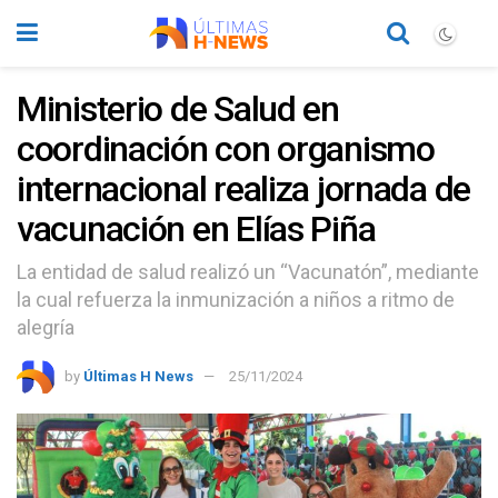
Ministerio de Salud en
coordinación con organismo
internacional realiza jornada de
vacunación en Elías Piña
La entidad de salud realizó un “Vacunatón”, mediante
la cual refuerza la inmunización a niños a ritmo de
alegría
by
Últimas H News
25/11/2024