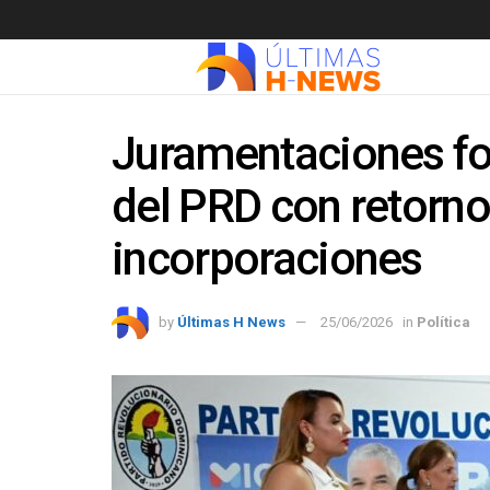
Juramentaciones fo
del PRD con retorno
incorporaciones
by
Últimas H News
25/06/2026
in
Política