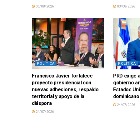
06/08/2026
03/08/2026
POLÍTICA
POLÍTICA
Francisco Javier fortalece
PRD exige a
proyecto presidencial con
gobierno an
nuevas adhesiones, respaldo
Estados Un
territorial y apoyo de la
dominicano
diáspora
24/07/2026
24/07/2026