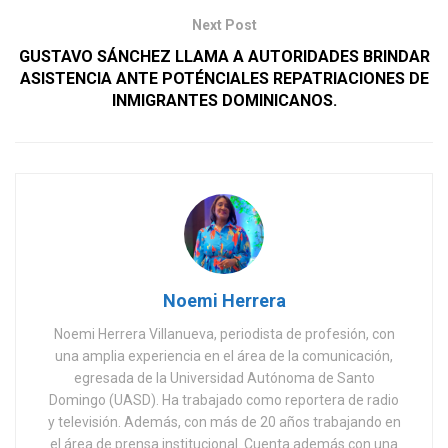
Next Post
GUSTAVO SÁNCHEZ LLAMA A AUTORIDADES BRINDAR
ASISTENCIA ANTE POTÉNCIALES REPATRIACIONES DE
INMIGRANTES DOMINICANOS.
Noemi Herrera
Noemi Herrera Villanueva, periodista de profesión, con
una amplia experiencia en el área de la comunicación,
egresada de la Universidad Autónoma de Santo
Domingo (UASD). Ha trabajado como reportera de radio
y televisión. Además, con más de 20 años trabajando en
el área de prensa institucional. Cuenta además con una