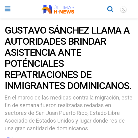
GUSTAVO SÁNCHEZ LLAMA A
AUTORIDADES BRINDAR
ASISTENCIA ANTE
POTÉNCIALES
REPATRIACIONES DE
INMIGRANTES DOMINICANOS.
En el marco de las medidas contra la migración, este
fin de semana fueron realizadas redadas en
sectores de San Juan Puerto Rico, Estado Libre
Asociado de Estados Unidos y lugar donde reside
una gran cantidad de dominicanos.