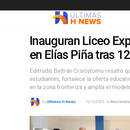
Inauguran Liceo Ex
en Elías Piña tras 1
Editrudis Beltrán Crisóstomo resaltó q
estudiantes, fortalece la oferta educati
en la zona fronteriza y amplía el model
by
Últimas H News
15/12/2025
in
Nacionale