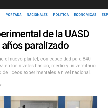
PORTADA
NACIONALES
POLÍTICA
ECONÓMICAS
ES
perimental de la UASD
2 años paralizado
ue el nuevo plantel, con capacidad para 840
va en los niveles básico, medio y universitario
o de liceos experimentales a nivel nacional.
s