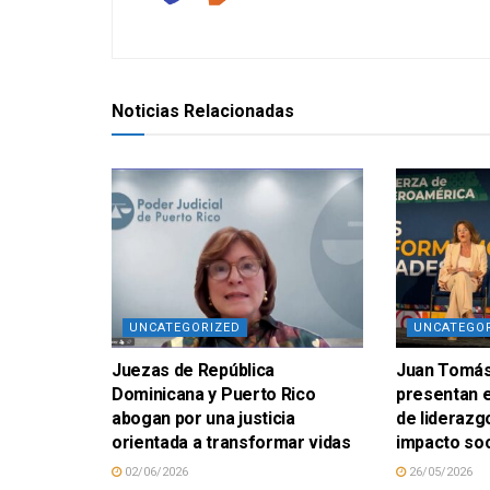
Noticias Relacionadas
UNCATEGORIZED
UNCATEGO
Juezas de República
Juan Tomás 
Dominicana y Puerto Rico
presentan 
abogan por una justicia
de liderazg
orientada a transformar vidas
impacto soc
02/06/2026
26/05/2026