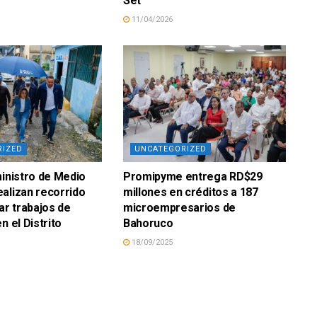
Set
11/04/2026
RIZED
UNCATEGORIZED
ministro de Medio
Promipyme entrega RD$29
alizan recorrido
millones en créditos a 187
ar trabajos de
microempresarios de
n el Distrito
Bahoruco
18/09/2025