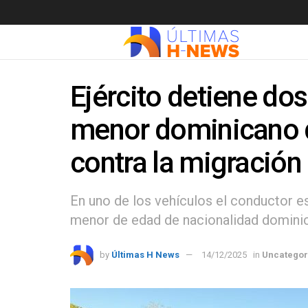
Ejército detiene dos
menor dominicano d
contra la migración
En uno de los vehículos el conductor e
menor de edad de nacionalidad domini
by
Últimas H News
14/12/2025
in
Uncategor