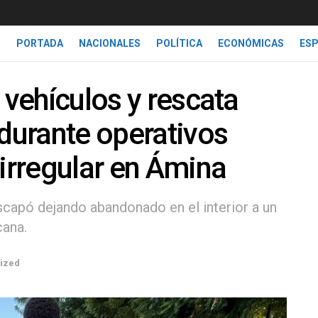
PORTADA
NACIONALES
POLÍTICA
ECONÓMICAS
ES
 vehículos y rescata
urante operativos
 irregular en Ámina
scapó dejando abandonado en el interior a un
cana.
ized