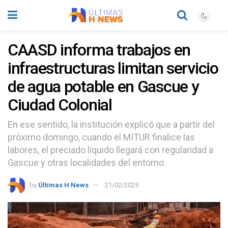
CAASD informa trabajos en
infraestructuras limitan servicio
de agua potable en Gascue y
Ciudad Colonial
En ese sentido, la institución explicó que a partir del
próximo domingo, cuando el MITUR finalice las
labores, el preciado líquido llegará con regularidad a
Gascue y otras localidades del entorno.
by
Últimas H News
21/02/2025