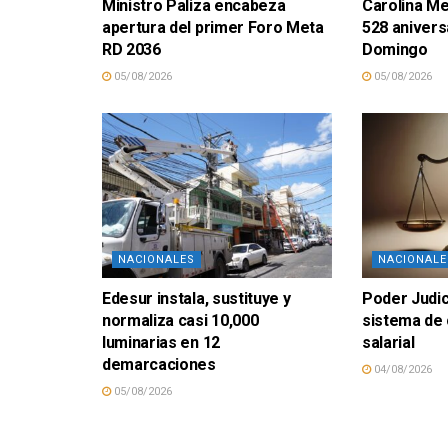
Ministro Paliza encabeza
Carolina M
apertura del primer Foro Meta
528 anivers
RD 2036
Domingo
05/08/2026
05/08/2026
NACIONALES
NACIONALE
Edesur instala, sustituye y
Poder Judici
normaliza casi 10,000
sistema de
luminarias en 12
salarial
demarcaciones
04/08/2026
05/08/2026