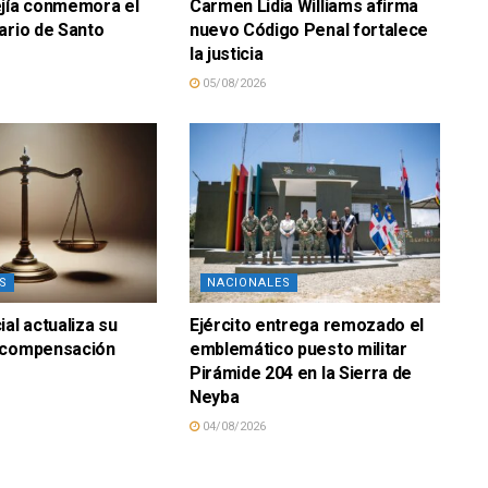
ejía conmemora el
Carmen Lidia Williams afirma
ario de Santo
nuevo Código Penal fortalece
la justicia
05/08/2026
S
NACIONALES
al actualiza su
Ejército entrega remozado el
 compensación
emblemático puesto militar
Pirámide 204 en la Sierra de
Neyba
04/08/2026