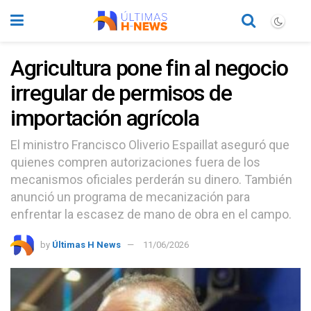
Agricultura pone fin al negocio
irregular de permisos de
importación agrícola
El ministro Francisco Oliverio Espaillat aseguró que
quienes compren autorizaciones fuera de los
mecanismos oficiales perderán su dinero. También
anunció un programa de mecanización para
enfrentar la escasez de mano de obra en el campo.
by
Últimas H News
11/06/2026