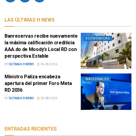
LAS ÚLTIMAS H NEWS
Banreservas recibe nuevamente
ECONÓMICAS
la máxima calificación crediticia
AAA.do de Moody’s Local RD con
perspectiva Estable
BY
ÚLTIMAS H NEWS
05/08/2026
Ministro Paliza encabeza
NACIONALES
apertura del primer Foro Meta
RD 2036
BY
ÚLTIMAS H NEWS
05/08/2026
ENTRADAS RECIENTES