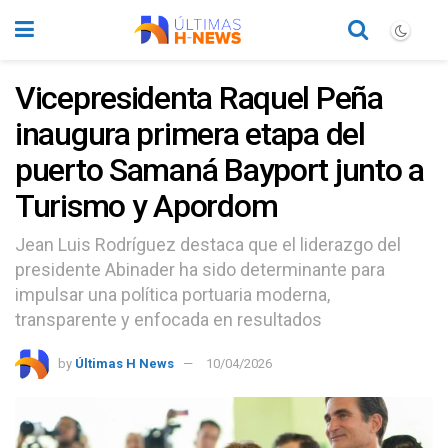
Vicepresidenta Raquel Peña
inaugura primera etapa del
puerto Samaná Bayport junto a
Turismo y Apordom
Jean Luis Rodríguez destaca que el liderazgo del
presidente Abinader ha sido determinante para
impulsar una política portuaria moderna,
transparente y enfocada en resultados
by
Últimas H News
10/04/2026