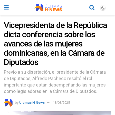
Vicepresidenta de la República
dicta conferencia sobre los
avances de las mujeres
dominicanas, en la Cámara de
Diputados
Previo a su disertación, el presidente de la Cámara
de Diputados, Alfredo Pacheco resaltó el rol
importante que están desempeñando las mujeres
como legisladoras en la Cámara de Diputados.
by
Últimas H News
18/03/2025