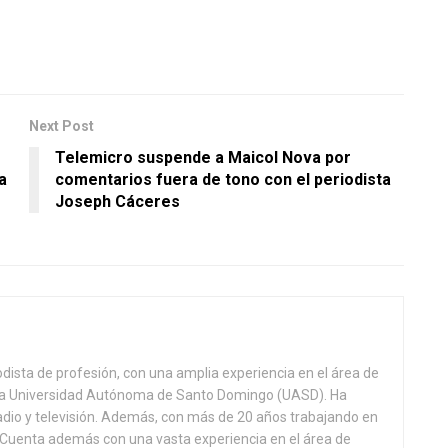
Next Post
r
Telemicro suspende a Maicol Nova por
a
comentarios fuera de tono con el periodista
Joseph Cáceres
odista de profesión, con una amplia experiencia en el área de
 la Universidad Autónoma de Santo Domingo (UASD). Ha
adio y televisión. Además, con más de 20 años trabajando en
l. Cuenta además con una vasta experiencia en el área de