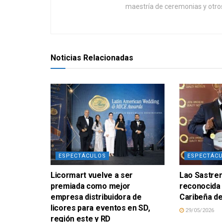
maestría de ceremonias y otros
Noticias Relacionadas
ESPECTÁCULOS
ESPECTÁC
Licormart vuelve a ser
Lao Sastrer
premiada como mejor
reconocida
empresa distribuidora de
Caribeña de
licores para eventos en SD,
29/05/2026
región este y RD