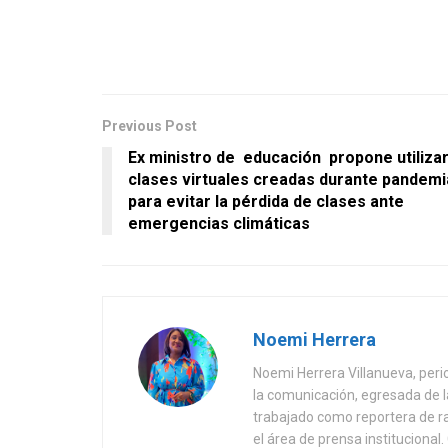
Previous Post
Ex ministro de educación propone utiliza
clases virtuales creadas durante pandemi
para evitar la pérdida de clases ante
emergencias climáticas
Noemi Herrera
Noemi Herrera Villanueva, peri
la comunicación, egresada de
trabajado como reportera de r
el área de prensa instituciona