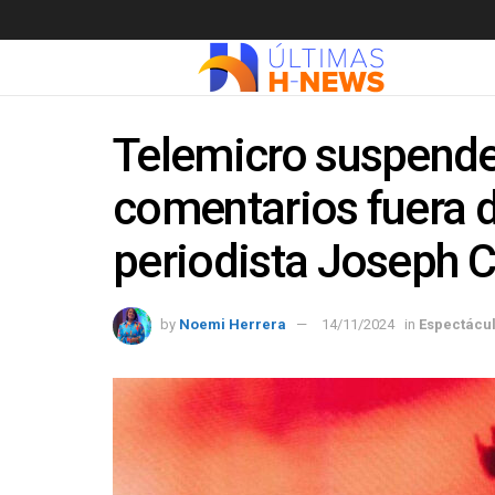
Telemicro suspende
comentarios fuera d
periodista Joseph 
by
Noemi Herrera
14/11/2024
in
Espectácu