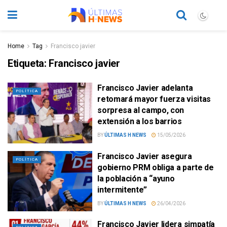
Home
Tag
Francisco javier
Etiqueta:
Francisco javier
Francisco Javier adelanta
POLÍTICA
retomará mayor fuerza visitas
sorpresa al campo, con
extensión a los barrios
BY
ÚLTIMAS H NEWS
15/05/2026
Francisco Javier asegura
POLÍTICA
gobierno PRM obliga a parte de
la población a “ayuno
intermitente”
BY
ÚLTIMAS H NEWS
26/04/2026
Francisco Javier lidera simpatía