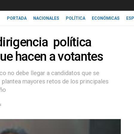
PORTADA
NACIONALES
POLÍTICA
ECONÓMICAS
ES
irigencia política
ue hacen a votantes
ico no debe llegar a candidatos que se
plantea mayores retos de los principales
año
s