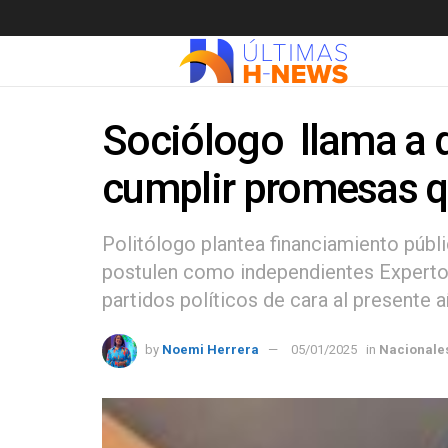
Sociólogo llama a d
cumplir promesas q
Politólogo plantea financiamiento públ
postulen como independientes Experto 
partidos políticos de cara al presente 
by
Noemi Herrera
05/01/2025
in
Nacionale