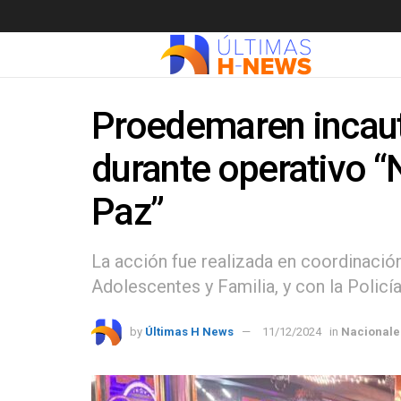
Proedemaren incau
durante operativo “
Paz”
La acción fue realizada en coordinación
Adolescentes y Familia, y con la Policí
by
Últimas H News
11/12/2024
in
Nacionale