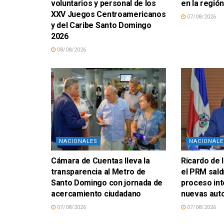
voluntarios y personal de los
en la regió
XXV Juegos Centroamericanos
07/08/2026
y del Caribe Santo Domingo
2026
08/08/2026
NACIONALES
NACIONALE
Cámara de Cuentas lleva la
Ricardo de 
transparencia al Metro de
el PRM sald
Santo Domingo con jornada de
proceso in
acercamiento ciudadano
nuevas aut
07/08/2026
07/08/2026