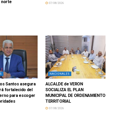
n norte
07/08/2026
S
NACIONALES
los Santos asegura
ALCALDE de VERON
rá fortalecido del
SOCIALIZA EL PLAN
terno para escoger
MUNICIPAL DE ORDENAMIENTO
oridades
TERRITORIAL
07/08/2026