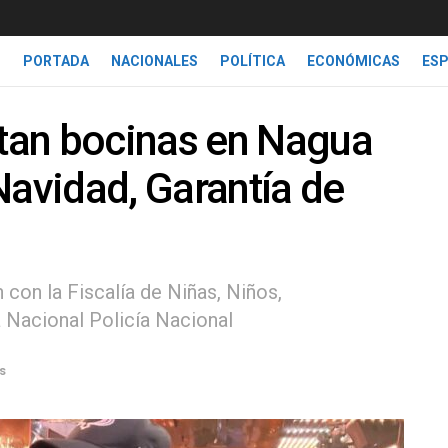
PORTADA
NACIONALES
POLÍTICA
ECONÓMICAS
ES
tan bocinas en Nagua
Navidad, Garantía de
 con la Fiscalía de Niñas, Niños,
a Nacional Policía Nacional
s