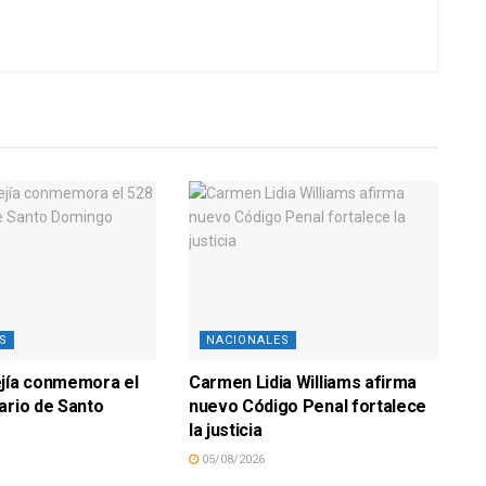
S
NACIONALES
ejía conmemora el
Carmen Lidia Williams afirma
ario de Santo
nuevo Código Penal fortalece
la justicia
05/08/2026