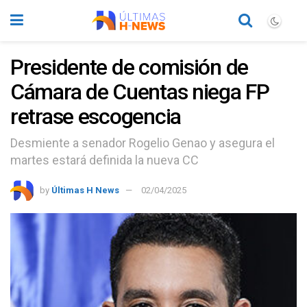
Presidente de comisión de
Cámara de Cuentas niega FP
retrase escogencia
Desmiente a senador Rogelio Genao y asegura el
martes estará definida la nueva CC
by
Últimas H News
02/04/2025