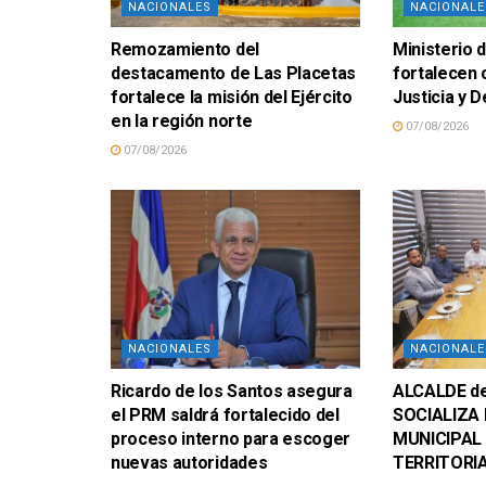
NACIONALES
NACIONALE
Remozamiento del
Ministerio d
destacamento de Las Placetas
fortalecen
fortalece la misión del Ejército
Justicia y
en la región norte
07/08/2026
07/08/2026
NACIONALES
NACIONALE
Ricardo de los Santos asegura
ALCALDE d
el PRM saldrá fortalecido del
SOCIALIZA 
proceso interno para escoger
MUNICIPAL
nuevas autoridades
TERRITORI