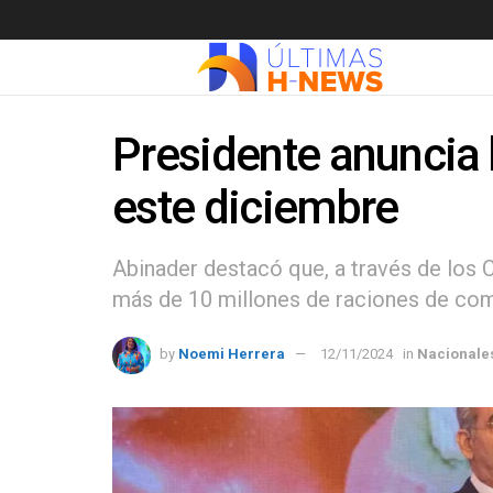
Presidente anuncia 
este diciembre
Abinader destacó que, a través de los
más de 10 millones de raciones de co
by
Noemi Herrera
12/11/2024
in
Nacionale