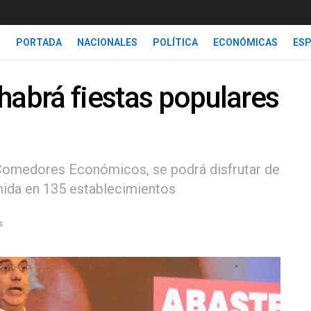
PORTADA
NACIONALES
POLÍTICA
ECONÓMICAS
ES
habrá fiestas populares
 Comedores Económicos, se podrá disfrutar de
mida en 135 establecimientos
s