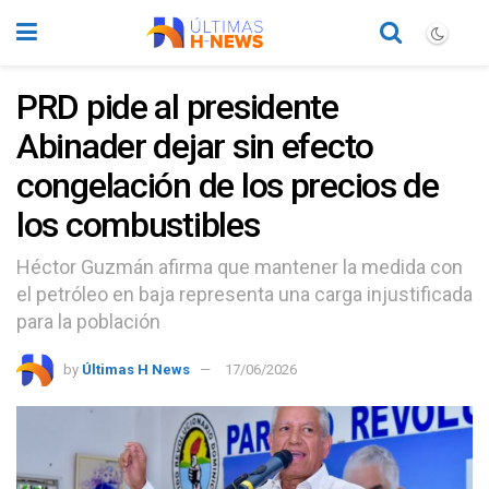
PRD pide al presidente
Abinader dejar sin efecto
congelación de los precios de
los combustibles
Héctor Guzmán afirma que mantener la medida con
el petróleo en baja representa una carga injustificada
para la población
by
Últimas H News
17/06/2026