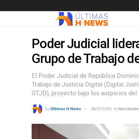
Poder Judicial lide
Grupo de Trabajo de 
El Poder Judicial de República Domini
Trabajo de Justicia Digital (Digital Ju
GTJD), proyecto bajo los auspicios de
by
Últimas H News
08/07/2026
in
Nacionale