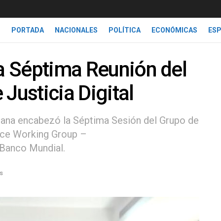
PORTADA
NACIONALES
POLÍTICA
ECONÓMICAS
ES
ra Séptima Reunión del
Justicia Digital
cana encabezó la Séptima Sesión del Grupo de
stice Working Group –
l Banco Mundial.
s