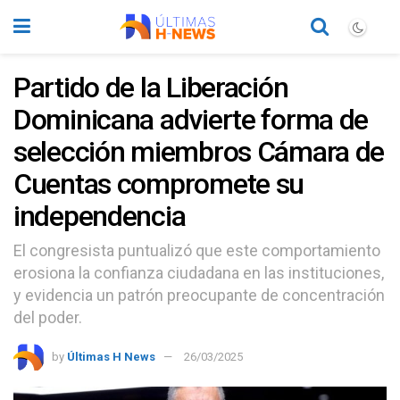
Partido de la Liberación
Dominicana advierte forma de
selección miembros Cámara de
Cuentas compromete su
independencia
El congresista puntualizó que este comportamiento
erosiona la confianza ciudadana en las instituciones,
y evidencia un patrón preocupante de concentración
del poder.
by
Últimas H News
26/03/2025