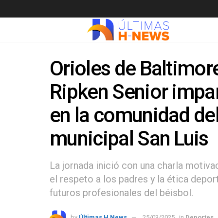
Orioles de Baltimor
Ripken Senior impar
en la comunidad del 
municipal San Luis
La jornada inició con una charla motivac
el respeto a los padres y la ética depo
futuros profesionales del béisbol.
by
Últimas H News
25/03/2025
in
Deportes