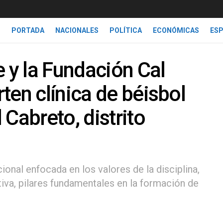
PORTADA
NACIONALES
POLÍTICA
ECONÓMICAS
ES
e y la Fundación Cal
ten clínica de béisbol
Cabreto, distrito
ional enfocada en los valores de la disciplina,
rtiva, pilares fundamentales en la formación de