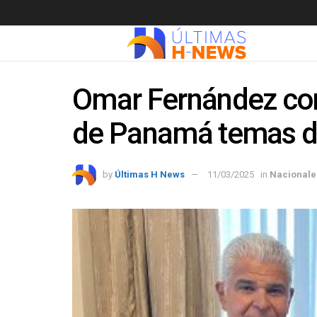
Omar Fernández con
de Panamá temas d
by
Últimas H News
11/03/2025
in
Nacionale