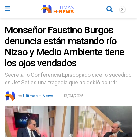
Monseñor Faustino Burgos
denuncia están matando río
Nizao y Medio Ambiente tiene
los ojos vendados
Secretario Conferencia Episcopado dice lo sucedido
en Jet Set es una tragedia que no debió ocurrir
by
Últimas H News
13/04/2025