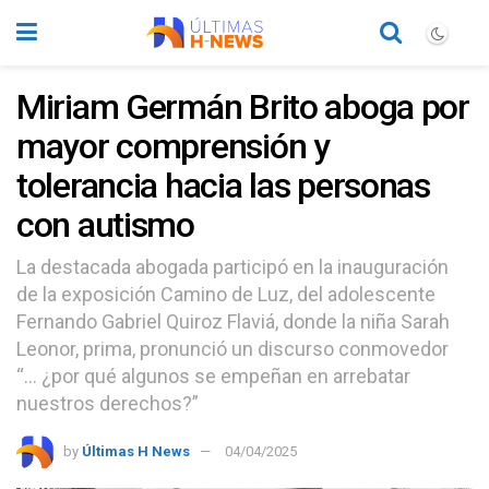
Miriam Germán Brito aboga por
mayor comprensión y
tolerancia hacia las personas
con autismo
La destacada abogada participó en la inauguración
de la exposición Camino de Luz, del adolescente
Fernando Gabriel Quiroz Flaviá, donde la niña Sarah
Leonor, prima, pronunció un discurso conmovedor
“… ¿por qué algunos se empeñan en arrebatar
nuestros derechos?”
by
Últimas H News
04/04/2025