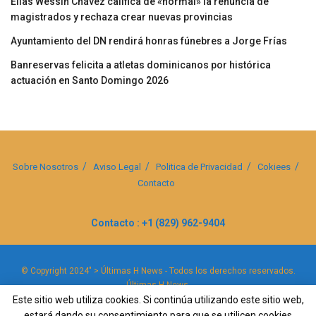
Elias Wessin Chávez califica de «normal» la renuncia de
magistrados y rechaza crear nuevas provincias
Ayuntamiento del DN rendirá honras fúnebres a Jorge Frías
Banreservas felicita a atletas dominicanos por histórica
actuación en Santo Domingo 2026
Sobre Nosotros
Aviso Legal
Politica de Privacidad
Cokiees
Contacto
Contacto : +1 (829) 962-9404
© Copyright 2024" > Últimas H News - Todos los derechos reservados.
Últimas H News
.
Este sitio web utiliza cookies. Si continúa utilizando este sitio web,
estará dando su consentimiento para que se utilicen cookies