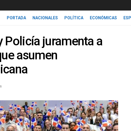
PORTADA
NACIONALES
POLÍTICA
ECONÓMICAS
ES
 y Policía juramenta a
 que asumen
icana
s