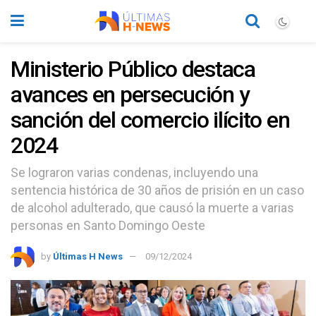
Ministerio Público destaca
avances en persecución y
sanción del comercio ilícito en
2024
Se lograron varias condenas, incluyendo una
sentencia histórica de 30 años de prisión en un caso
de alcohol adulterado, que causó la muerte a varias
personas en Santo Domingo Oeste
by
Últimas H News
09/12/2024