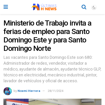
Ministerio de Trabajo invita a
ferias de empleo para Santo
Domingo Este y para Santo
Domingo Norte
Las vacantes para Santo Domingo Este son 680:
Administrador de redes, vendedor, visitador a
médico, ayudante de almacén, ayudante técnico GLP,
técnico en electricidad, mecánico industrial, pintor,
lavador de vehículos y oficial de acceso.
by
Noemi Herrera
28/11/2024