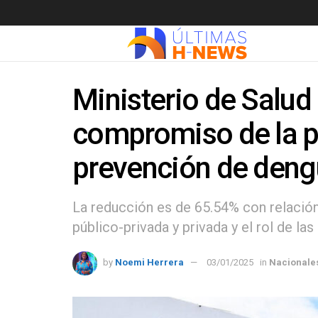
Ministerio de Salud
compromiso de la p
prevención de den
La reducción es de 65.54% con relación 
público-privada y privada y el rol de l
by
Noemi Herrera
03/01/2025
in
Nacionale