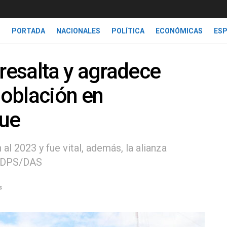
PORTADA
NACIONALES
POLÍTICA
ECONÓMICAS
ES
 resalta y agradece
oblación en
gue
al 2023 y fue vital, además, la alianza
as DPS/DAS
s