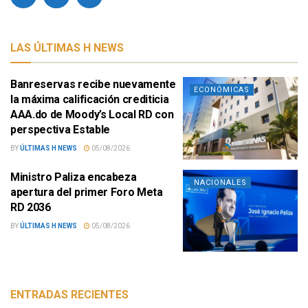
LAS ÚLTIMAS H NEWS
Banreservas recibe nuevamente
ECONÓMICAS
la máxima calificación crediticia
AAA.do de Moody’s Local RD con
perspectiva Estable
BY
ÚLTIMAS H NEWS
05/08/2026
Ministro Paliza encabeza
NACIONALES
apertura del primer Foro Meta
RD 2036
BY
ÚLTIMAS H NEWS
05/08/2026
ENTRADAS RECIENTES