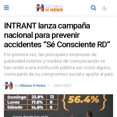
INTRANT lanza campaña
nacional para prevenir
accidentes “Sé Consciente RD”
Por primera vez, las principales empresas de
publicidad exterior y medios de comunicación se
han unido a una institución pública sin costo alguno,
como parte de su compromiso social y aporte al país
by
Últimas H News
29/01/2025