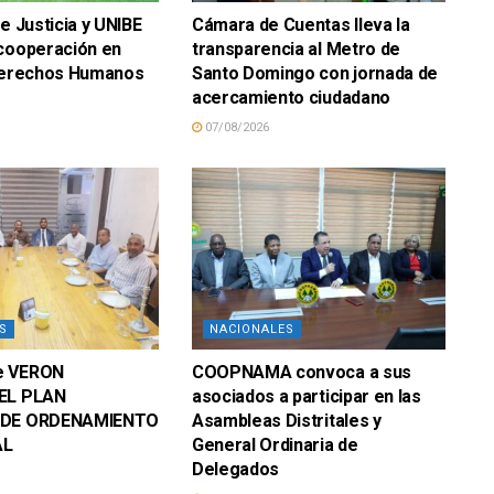
e Justicia y UNIBE
Cámara de Cuentas lleva la
 cooperación en
transparencia al Metro de
 Derechos Humanos
Santo Domingo con jornada de
acercamiento ciudadano
07/08/2026
S
NACIONALES
e VERON
COOPNAMA convoca a sus
EL PLAN
asociados a participar en las
 DE ORDENAMIENTO
Asambleas Distritales y
AL
General Ordinaria de
Delegados