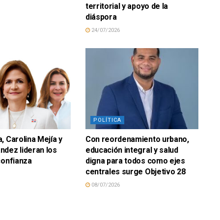
territorial y apoyo de la
diáspora
24/07/2026
POLÍTICA
, Carolina Mejía y
Con reordenamiento urbano,
dez lideran los
educación integral y salud
confianza
digna para todos como ejes
centrales surge Objetivo 28
08/07/2026