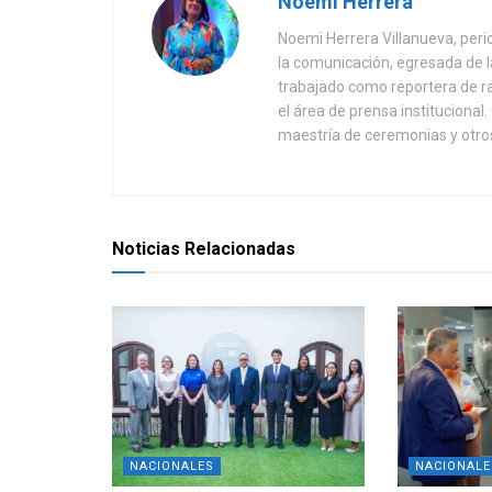
Noemi Herrera
Noemi Herrera Villanueva, peri
la comunicación, egresada de
trabajado como reportera de r
el área de prensa instituciona
maestría de ceremonias y otros
Noticias Relacionadas
NACIONALES
NACIONALE