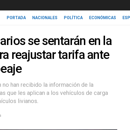
PORTADA
NACIONALES
POLÍTICA
ECONÓMICAS
ES
rios se sentarán en la
 reajustar tarifa ante
peaje
 no han recibido la información de la
as que les aplican a los vehículos de carga
culos livianos.
s