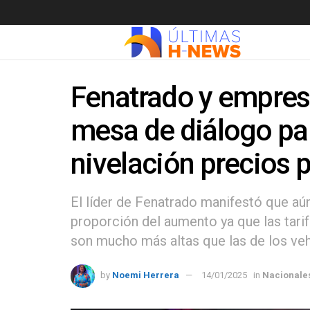
Fenatrado y empresa
mesa de diálogo para
nivelación precios 
El líder de Fenatrado manifestó que aún
proporción del aumento ya que las tarif
son mucho más altas que las de los vehí
by
Noemi Herrera
14/01/2025
in
Nacionale