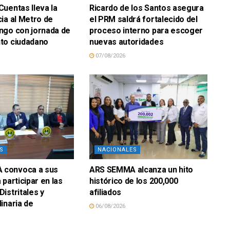
uentas lleva la
Ricardo de los Santos asegura
ia al Metro de
el PRM saldrá fortalecido del
ngo con jornada de
proceso interno para escoger
to ciudadano
nuevas autoridades
07/08/2026
S
NACIONALES
convoca a sus
ARS SEMMA alcanza un hito
participar en las
histórico de los 200,000
istritales y
afiliados
inaria de
06/08/2026