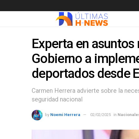
Experta en asuntos 
Gobierno a impleme
deportados desde E
Carmen Herrera advierte sobre la nece
seguridad nacional
by
Noemi Herrera
02/02/2025
in
Nacionale