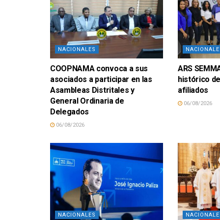
NACIONALES
NACIONALE
COOPNAMA convoca a sus
ARS SEMMA 
asociados a participar en las
histórico d
Asambleas Distritales y
afiliados
General Ordinaria de
06/08/2026
Delegados
06/08/2026
NACIONALES
NACIONALE