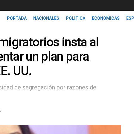
PORTADA
NACIONALES
POLÍTICA
ECONÓMICAS
ES
migratorios insta al
ntar un plan para
E. UU.
sidad de segregación por razones de
s