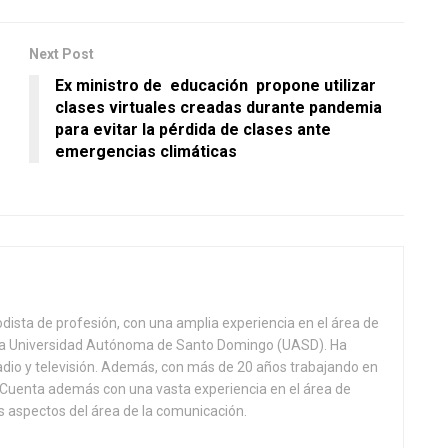
Next Post
Ex ministro de educación propone utilizar
clases virtuales creadas durante pandemia
para evitar la pérdida de clases ante
emergencias climáticas
odista de profesión, con una amplia experiencia en el área de
 la Universidad Autónoma de Santo Domingo (UASD). Ha
adio y televisión. Además, con más de 20 años trabajando en
l. Cuenta además con una vasta experiencia en el área de
 aspectos del área de la comunicación.