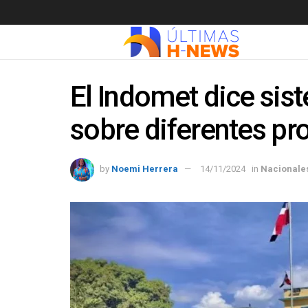
El Indomet dice sist
sobre diferentes pr
by
Noemi Herrera
14/11/2024
in
Nacionale