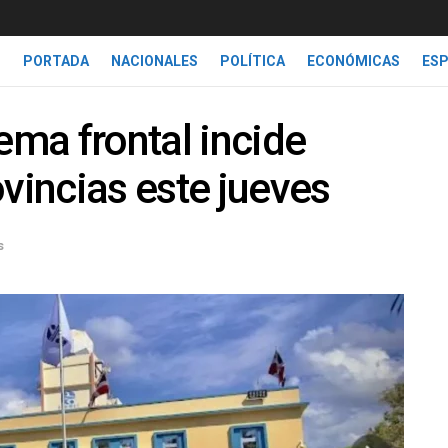
PORTADA
NACIONALES
POLÍTICA
ECONÓMICAS
ES
ema frontal incide
ovincias este jueves
s