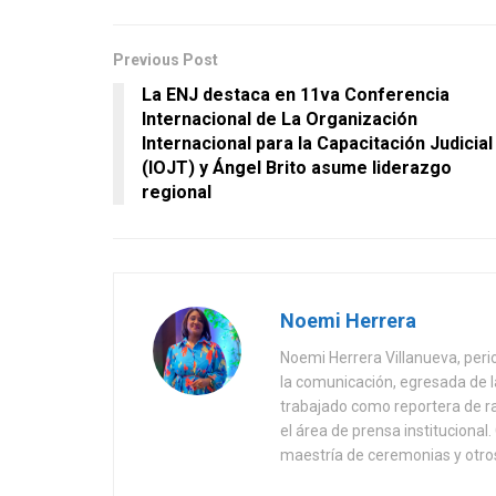
Previous Post
La ENJ destaca en 11va Conferencia
Internacional de La Organización
Internacional para la Capacitación Judicial
(IOJT) y Ángel Brito asume liderazgo
regional
Noemi Herrera
Noemi Herrera Villanueva, peri
la comunicación, egresada de
trabajado como reportera de r
el área de prensa instituciona
maestría de ceremonias y otros