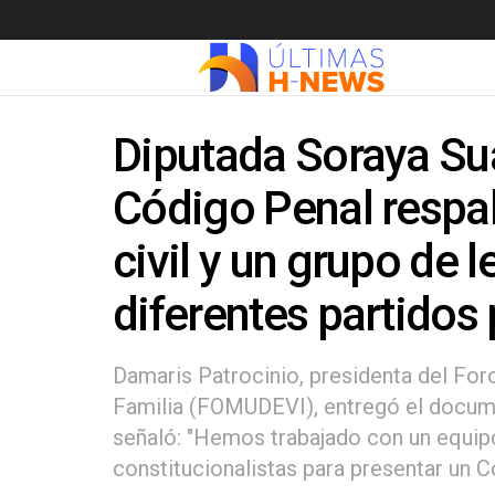
Diputada Soraya Su
Código Penal respa
civil y un grupo de 
diferentes partidos 
Damaris Patrocinio, presidenta del Foro
Familia (FOMUDEVI), entregó el docume
señaló: "Hemos trabajado con un equip
constitucionalistas para presentar un C