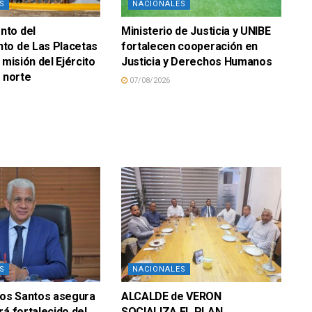
S
NACIONALES
to del
Ministerio de Justicia y UNIBE
to de Las Placetas
fortalecen cooperación en
 misión del Ejército
Justicia y Derechos Humanos
n norte
07/08/2026
S
NACIONALES
los Santos asegura
ALCALDE de VERON
rá fortalecido del
SOCIALIZA EL PLAN