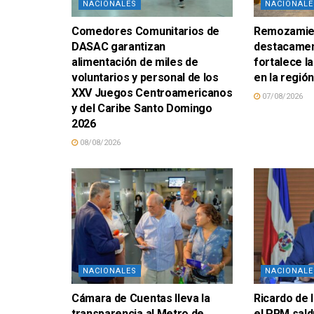
NACIONALES
NACIONALE
Comedores Comunitarios de
Remozamien
DASAC garantizan
destacamen
alimentación de miles de
fortalece la
voluntarios y personal de los
en la regió
XXV Juegos Centroamericanos
07/08/2026
y del Caribe Santo Domingo
2026
08/08/2026
NACIONALES
NACIONALE
Cámara de Cuentas lleva la
Ricardo de 
transparencia al Metro de
el PRM sald