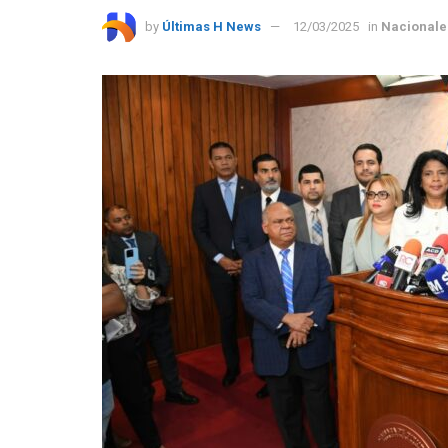
by
Últimas H News
12/03/2025
in
Nacionale