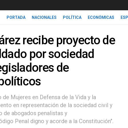
PORTADA
NACIONALES
POLÍTICA
ECONÓMICAS
ES
árez recibe proyecto de
ldado por sociedad
legisladores de
políticos
 de Mujeres en Defensa de la Vida y la
nto en representación de la sociedad civil y
o de abogados penalistas y
ódigo Penal digno y acorde a la Constitución".