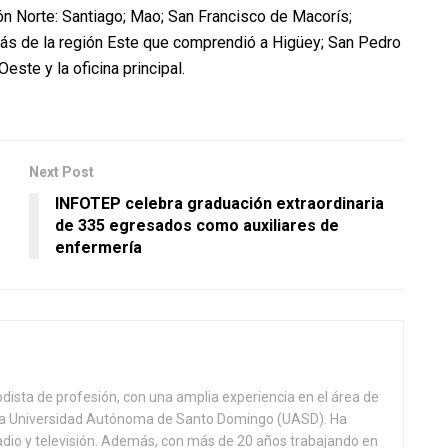
ión Norte: Santiago; Mao; San Francisco de Macorís;
más de la región Este que comprendió a Higüey; San Pedro
este y la oficina principal.
Next Post
INFOTEP celebra graduación extraordinaria
de 335 egresados como auxiliares de
enfermería
odista de profesión, con una amplia experiencia en el área de
 la Universidad Autónoma de Santo Domingo (UASD). Ha
adio y televisión. Además, con más de 20 años trabajando en