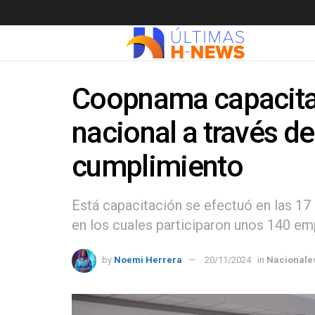
Coopnama capacita 
nacional a través de
cumplimiento
Está capacitación se efectuó en las 17 
en los cuales participaron unos 140 em
by
Noemi Herrera
20/11/2024
in
Nacionale