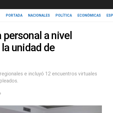
PORTADA
NACIONALES
POLÍTICA
ECONÓMICAS
ES
personal a nivel
 la unidad de
regionales e incluyó 12 encuentros virtuales
pleados.
s