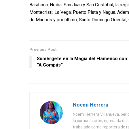
Barahona, Neiba, San Juan y San Cristóbal; la reg
Montecristi; La Vega; Puerto Plata y Nagua. Ade
de Macorís y por último, Santo Domingo Oriental, O
Previous Post
Sumérgete en la Magia del Flamenco con
“A Compás”
Noemi Herrera
Noemi Herrera Villanueva, peri
la comunicación, egresada de
trabajado como reportera de r