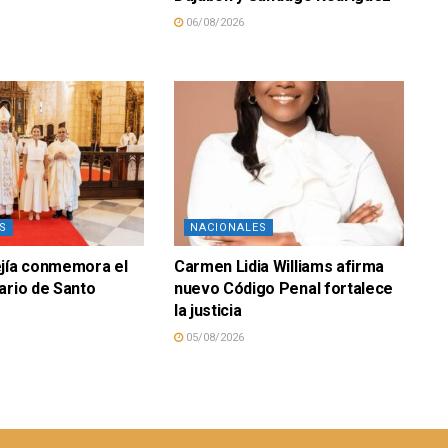
06/08/2026
S
NACIONALES
ejía conmemora el
Carmen Lidia Williams afirma
ario de Santo
nuevo Código Penal fortalece
la justicia
05/08/2026