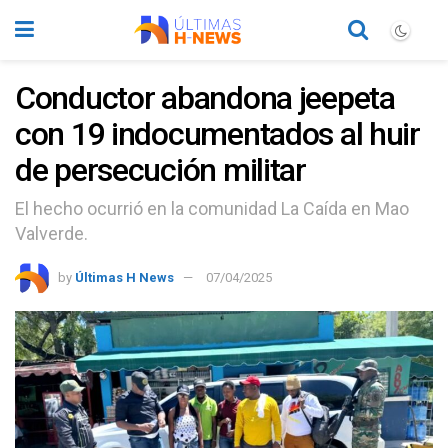
Conductor abandona jeepeta
con 19 indocumentados al huir
de persecución militar
El hecho ocurrió en la comunidad La Caída en Mao
Valverde.
by
Últimas H News
07/04/2025