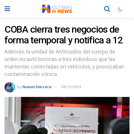
COBA cierra tres negocios de
forma temporal y notifica a 12
Además, la unidad de Antirruidos del cuerpo de
orden incautó bocinas a tres individuos que las
mantenían conectadas en vehículos, y provocaban
contaminación sónica.
by
Noemi Herrera
09/12/2024