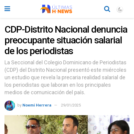
CDP-Distrito Nacional denuncia
preocupante situación salarial
de los periodistas
La Seccional del Colegio Dominicano de Periodistas
(CDP) del Distrito Nacional presentó este miércoles
un estudio que revela la precaria realidad salarial de
los periodistas que laboran en los principales
medios de comunicación del país.
by
Noemi Herrera
29/01/2025